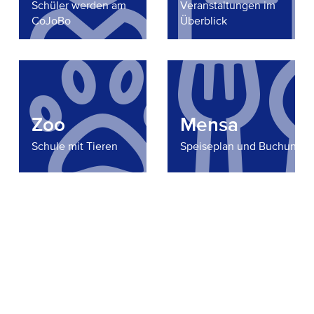
Schüler werden am
Veranstaltungen im
CoJoBo
Überblick
Zoo
Mensa
Schule mit Tieren
Speiseplan und Buchung