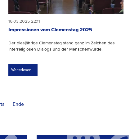
16.03.2025 22:11
Impressionen vom Clemenstag 2025
D
er
diesjährige
Clemenstag
stand ganz im Zeichen d
es
interreligiösen Dialog
s
und der Menschenwürde
.
Weiterlesen …
ts
Ende