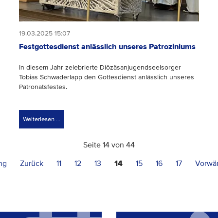
19.03.2025 15:07
Festgottesdienst anlässlich unseres Patroziniums
In diesem Jahr zelebrierte Diözäsanjugendseelsorger
Tobias Schwaderlapp den Gottesdienst anlässlich unseres
Patronatsfestes.
Weiterlesen …
Seite 14 von 44
ng
Zurück
11
12
13
14
15
16
17
Vorwär