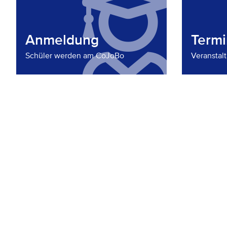
Anmeldung
Term
Schüler werden am CoJoBo
Veranstal