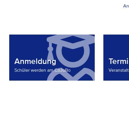
An
Anmeldung
Term
Schüler werden am CoJoBo
Veranstal