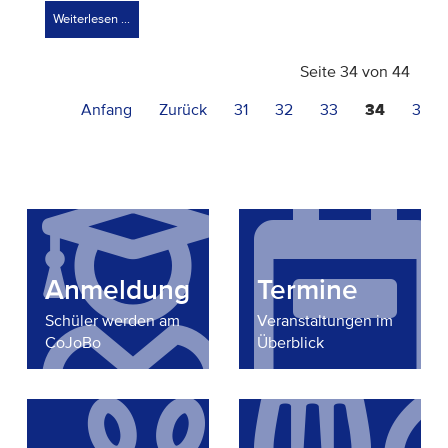
Weiterlesen …
Seite 34 von 44
Anfang
Zurück
31
32
33
34
35
Anmeldung
Termine
Schüler werden am
Veranstaltungen im
CoJoBo
Überblick