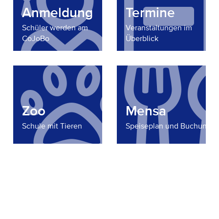
Anmeldung
Termine
Schüler werden am
Veranstaltungen im
CoJoBo
Überblick
Zoo
Mensa
Schule mit Tieren
Speiseplan und Buchung