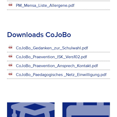
PM_Mensa_Liste_Allergene.pdf
Downloads CoJoBo
CoJoBo_Gedanken_zur_Schulwahl.pdf
CoJoBo_Praevention_ISK_Vers102.pdf
CoJoBo_Praevention_Ansprech_Kontakt.pdf
CoJoBo_Paedagogisches _Netz_Einwilligung.pdf